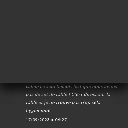
Luc B. valoració
L
5/5
Repas excellent et équipe très accueillante
20/10/2023
•
08:19
Agnès F. valoració
A
5/5
Accueil chaleureux ! Repas copieux et
super bon..pas très cher non plus ..endroit
calme Le seul bémol c'est que nous avons
pas de set de table ! C'est direct sur la
table et je ne trouve pas trop cela
hygiénique
17/09/2023
•
06:27