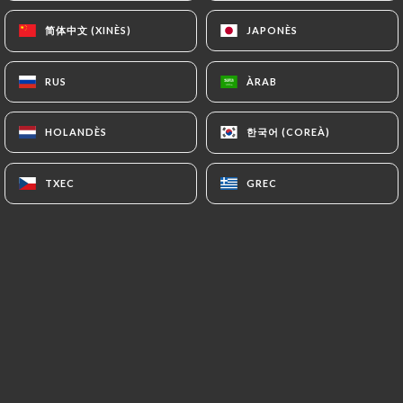
简体中文 (XINÈS)
简体中文 (XINÈS)
JAPONÈS
JAPONÈS
Tatiana C. valoració
T
RUS
RUS
ÀRAB
ÀRAB
5/5
Délicieux et accueil chaleureux
한국어 (COREÀ)
한국어 (COREÀ)
HOLANDÈS
HOLANDÈS
06/01/2025
•
05:15
TXEC
TXEC
GREC
GREC
Juliane C. valoració
J
5/5
Bel accueil, cuisine traditionnelle indienne
excellente Merci toujours un moment
super agréable..... j adore Juliane
10/10/2024
•
06:14
Steeve R. valoració
S
5/5