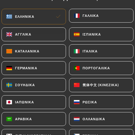
EL
ΜΕΝΟΎ
ΓΑΛΛΙΚΆ
ΓΑΛΛΙΚΆ
ΕΛΛΗΝΙΚΆ
ΕΛΛΗΝΙΚΆ
ΑΓΓΛΙΚΆ
ΑΓΓΛΙΚΆ
ΙΣΠΑΝΙΚΆ
ΙΣΠΑΝΙΚΆ
ΚΑΤΑΛΑΝΙΚΆ
ΚΑΤΑΛΑΝΙΚΆ
ΙΤΑΛΙΚΆ
ΙΤΑΛΙΚΆ
/
ΑΡΧΙΚΉ
ΕΠΑΦΉ
Επαφή
ΓΕΡΜΑΝΙΚΆ
ΓΕΡΜΑΝΙΚΆ
ΠΟΡΤΟΓΑΛΙΚΆ
ΠΟΡΤΟΓΑΛΙΚΆ
简体中文 (ΚΙΝΈΖΙΚΑ)
简体中文 (ΚΙΝΈΖΙΚΑ)
ΣΟΥΗΔΙΚΆ
ΣΟΥΗΔΙΚΆ
ΙΑΠΩΝΙΚΆ
ΙΑΠΩΝΙΚΆ
ΡΩΣΙΚΆ
ΡΩΣΙΚΆ
ΑΡΑΒΙΚΆ
ΑΡΑΒΙΚΆ
ΟΛΛΑΝΔΙΚΆ
ΟΛΛΑΝΔΙΚΆ
Chez Papa Indien