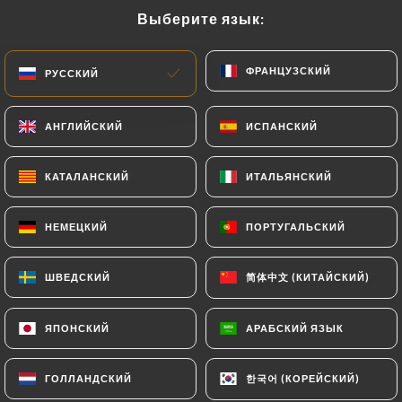
Выберите язык:
Выберите язык:
RU
МЕНЮ
ФРАНЦУЗСКИЙ
ФРАНЦУЗСКИЙ
РУССКИЙ
РУССКИЙ
АНГЛИЙСКИЙ
АНГЛИЙСКИЙ
ИСПАНСКИЙ
ИСПАНСКИЙ
/
ГЛАВНАЯ СТРАНИЦА
СВЯЗАТЬСЯ С НАМИ
КАТАЛАНСКИЙ
КАТАЛАНСКИЙ
ИТАЛЬЯНСКИЙ
ИТАЛЬЯНСКИЙ
Связаться С Нами
НЕМЕЦКИЙ
НЕМЕЦКИЙ
ПОРТУГАЛЬСКИЙ
ПОРТУГАЛЬСКИЙ
简体中文 (КИТАЙСКИЙ)
简体中文 (КИТАЙСКИЙ)
ШВЕДСКИЙ
ШВЕДСКИЙ
ЯПОНСКИЙ
ЯПОНСКИЙ
АРАБСКИЙ ЯЗЫК
АРАБСКИЙ ЯЗЫК
Chez Papa Indien
한국어 (КОРЕЙСКИЙ)
한국어 (КОРЕЙСКИЙ)
ГОЛЛАНДСКИЙ
ГОЛЛАНДСКИЙ