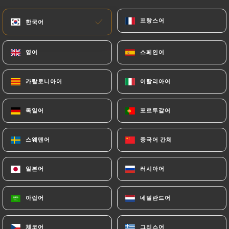
메뉴
KO
프랑스어
프랑스어
한국어
한국어
영어
영어
스페인어
스페인어
카탈로니아어
카탈로니아어
이탈리아어
이탈리아어
/
홈
연락처
연락처
독일어
독일어
포르투갈어
포르투갈어
스웨덴어
스웨덴어
중국어 간체
중국어 간체
일본어
일본어
러시아어
러시아어
아랍어
아랍어
네덜란드어
네덜란드어
Chez Papa Indien
체코어
체코어
그리스어
그리스어