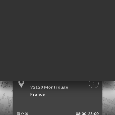
약
기
문
기
러
뷰
뉴
락
90 Avenue Henri
Ginoux
92120 Montrouge
France
월요일
08:00-23:00